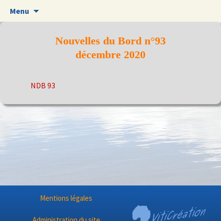
Aller
Menu
au
contenu
Nouvelles du Bord n°93
décembre 2020
NDB 93
Mentions légales
Administration du site