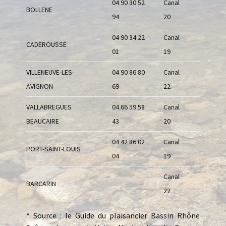
04 90 30 52
Canal
BOLLENE
94
20
04 90 34 22
Canal
CADEROUSSE
01
19
VILLENEUVE-LES-
04 90 86 80
Canal
AVIGNON
69
22
VALLABREGUES
04 66 59 58
Canal
BEAUCAIRE
43
20
04 42 86 02
Canal
PORT-SAINT-LOUIS
04
19
Canal
BARCARIN
22
* Source : le Guide du plaisancier Bassin Rhône