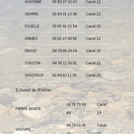
AUXONNE
03 80 37 32 67
Canal 22
SEURRE
03 80 21 13 96
Canal 22
ECUELLE
03 85 91 53 54
Canal 20
ORMES
03 85 27 00 85
Canal 22
DRACE
04 74 66 29 54
Canal 20
COUZON
04 78 22 30 92
Canal 22
SAVOYEUX
03 84 67 11 65
Canal 20
Ecluses du Rhône :
04 78 70 99
Canal
PIERRE-BENITE
89
19
04 74 53 45
Canal
VAUGRIS
72
22