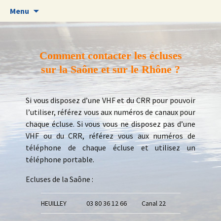
Aller
Menu
au
contenu
Comment contacter les écluses
sur la Saône et sur le Rhône ?
Si vous disposez d’une VHF et du CRR pour pouvoir
l’utiliser, référez vous aux numéros de canaux pour
chaque écluse. Si vous vous ne disposez pas d’une
VHF ou du CRR, référez vous aux numéros de
téléphone de chaque écluse et utilisez un
téléphone portable.
Ecluses de la Saône :
HEUILLEY
03 80 36 12 66
Canal 22