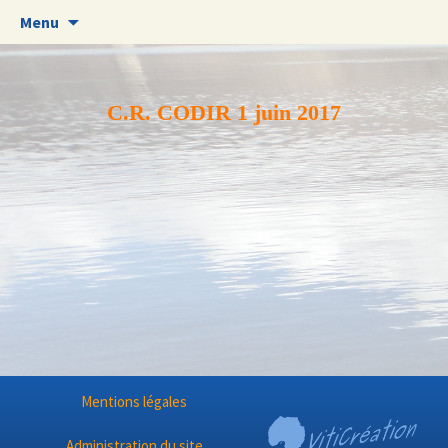
Aller
Menu
au
contenu
C.R. CODIR 1 juin 2017
Mentions légales
Administration du site