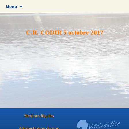
Aller
Menu
au
contenu
C.R. CODIR 5 octobre 2017
Mentions légales
Administration du site