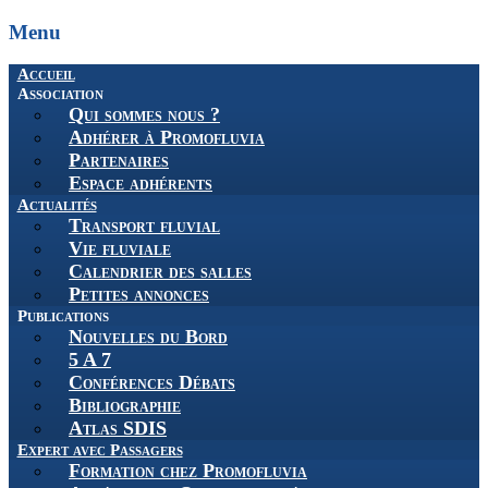
Menu
Aller
Accueil
au
Association
contenu
Qui sommes nous ?
Adhérer à Promofluvia
Partenaires
Espace adhérents
Actualités
Transport fluvial
Vie fluviale
Calendrier des salles
Petites annonces
Publications
Nouvelles du Bord
5 A 7
Conférences Débats
Bibliographie
Atlas SDIS
Expert avec Passagers
Formation chez Promofluvia