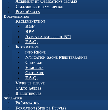
Agrément et Obligations légales
Calendrier et inscription
Plan d’accès
Documentation
Règlementation
RGP
RPP
Avis à la batellerie N°1
F.A.Q.
Informations
info Rhône
Navigation Saone Méditerrannée
Chômage
Vigicrues
Glossaire
F.A.Q.
Vivre le fleuve
Carto Guides
Bibliothèques
Simulateur
Présentation
Formation (Site de Fluvia)