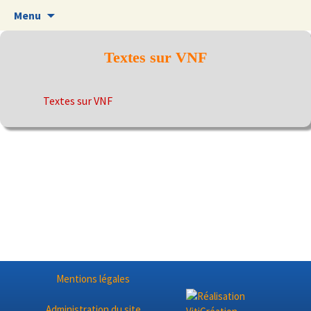
Aller
Menu
au
contenu
Textes sur VNF
Textes sur VNF
Mentions légales
Administration du site