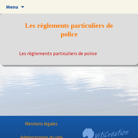
Aller
Menu
au
contenu
Les règlements particuliers de
police
Les règlements particuliers de police
Mentions légales
Administration du site