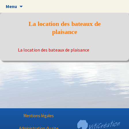
Aller
Menu
au
contenu
La location des bateaux de
plaisance
La location des bateaux de plaisance
Mentions légales
Administration du site