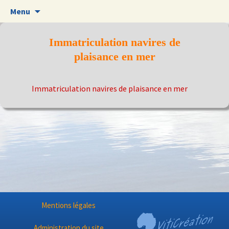
Aller
Menu
au
contenu
Immatriculation navires de
plaisance en mer
Immatriculation navires de plaisance en mer
Mentions légales
Administration du site