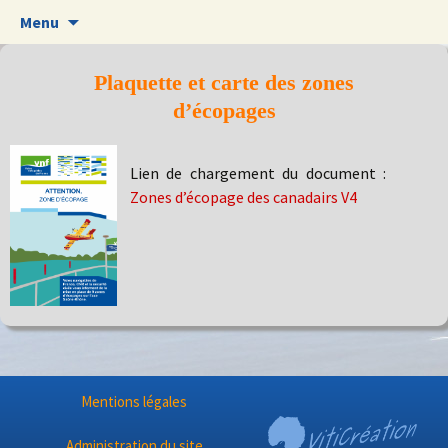
Aller
Menu
au
contenu
Plaquette et carte des zones
d’écopages
Lien de chargement du document :
Zones d’écopage des canadairs V4
Mentions légales
Administration du site