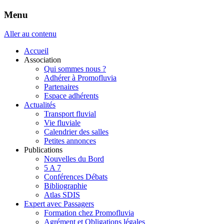
Menu
Aller au contenu
Accueil
Association
Qui sommes nous ?
Adhérer à Promofluvia
Partenaires
Espace adhérents
Actualités
Transport fluvial
Vie fluviale
Calendrier des salles
Petites annonces
Publications
Nouvelles du Bord
5 A 7
Conférences Débats
Bibliographie
Atlas SDIS
Expert avec Passagers
Formation chez Promofluvia
Agrément et Obligations légales