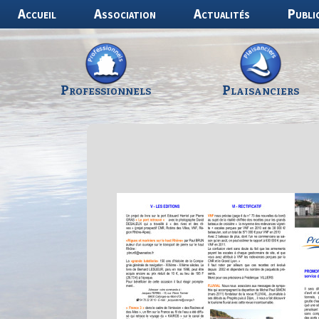
Aller
Accueil
Association
Actualités
Publi
au
contenu
Professionnels
Plaisanciers