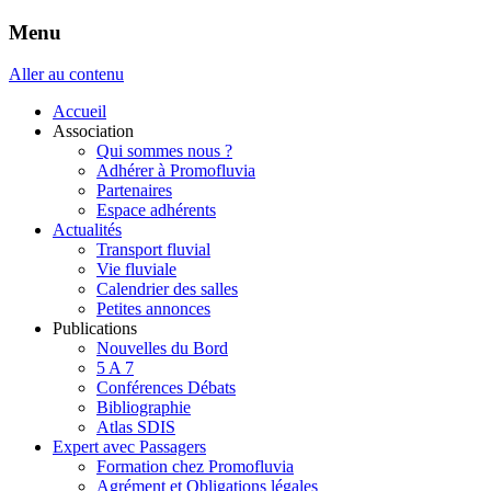
Menu
Aller au contenu
Accueil
Association
Qui sommes nous ?
Adhérer à Promofluvia
Partenaires
Espace adhérents
Actualités
Transport fluvial
Vie fluviale
Calendrier des salles
Petites annonces
Publications
Nouvelles du Bord
5 A 7
Conférences Débats
Bibliographie
Atlas SDIS
Expert avec Passagers
Formation chez Promofluvia
Agrément et Obligations légales