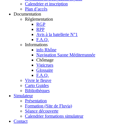
Calendrier et inscription
Plan d’accès
Documentation
Règlementation
RGP
RPP
Avis à la batellerie N°1
F.A.Q.
Informations
info Rhône
Navigation Saone Méditerrannée
Chômage
Vigicrues
Glossaire
F.A.Q.
Vivre le fleuve
Carto Guides
Bibliothèques
Simulateur
Présentation
Formation (Site de Fluvia)
Séance découverte
Calendrier formations simulateur
Contact