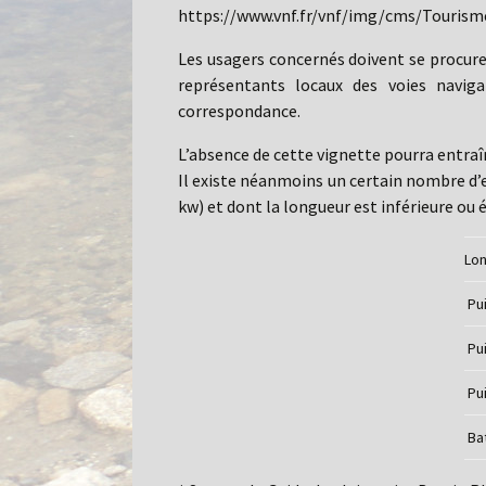
https://www.vnf.fr/vnf/img/cms/Touris
Les usagers concernés doivent se procurer
représentants locaux des voies naviga
correspondance.
L’absence de cette vignette pourra entraî
Il existe néanmoins un certain nombre d’e
kw) et dont la longueur est inférieure ou 
Lon
Pui
Pui
Pui
Bat