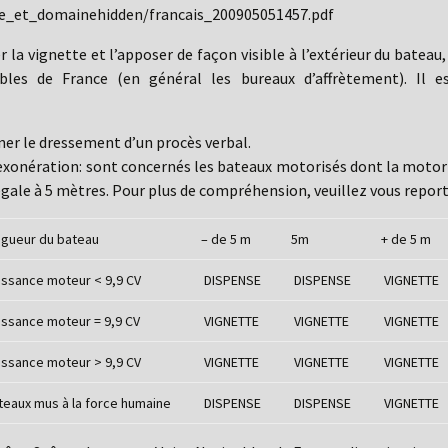
me_et_domainehidden/francais_200905051457.pdf
 la vignette et l’apposer de façon visible à l’extérieur du bate
bles de France (en général les bureaux d’affrètement). Il e
ner le dressement d’un procès verbal.
xonération: sont concernés les bateaux motorisés dont la motoris
égale à 5 mètres. Pour plus de compréhension, veuillez vous report
gueur du bateau
– de 5 m
5m
+ de 5 m
ssance moteur < 9,9 CV
DISPENSE
DISPENSE
VIGNETTE
ssance moteur = 9,9 CV
VIGNETTE
VIGNETTE
VIGNETTE
ssance moteur > 9,9 CV
VIGNETTE
VIGNETTE
VIGNETTE
eaux mus à la force humaine
DISPENSE
DISPENSE
VIGNETTE