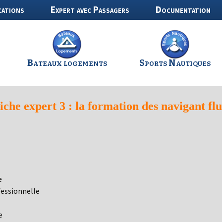
cations
Expert avec Passagers
Documentation
Bateaux logements
Sports Nautiques
iche expert 3 : la formation des navigant fl
e
fessionnelle
e