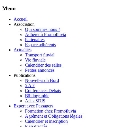
Menu
Aller
Accueil
au
Association
contenu
Qui sommes nous ?
Adhérer à Promofluvia
Partenaires
Espace adhérents
Actualités
Transport fluvial
Vie fluviale
Calendrier des salles
Petites annonces
Publications
Nouvelles du Bord
5 A 7
Conférences Débats
Bibliographie
Atlas SDIS
Expert avec Passagers
Formation chez Promofluvia
Agrément et Obligations légales
Calendrier et inscription
Plan d’accès