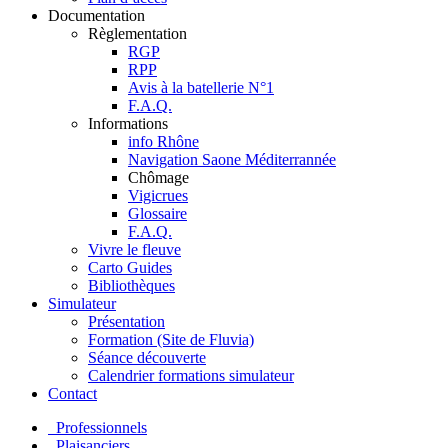
Documentation
Règlementation
RGP
RPP
Avis à la batellerie N°1
F.A.Q.
Informations
info Rhône
Navigation Saone Méditerrannée
Chômage
Vigicrues
Glossaire
F.A.Q.
Vivre le fleuve
Carto Guides
Bibliothèques
Simulateur
Présentation
Formation (Site de Fluvia)
Séance découverte
Calendrier formations simulateur
Contact
Professionnels
Plaisanciers