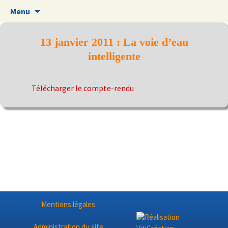
Aller
Menu
au
contenu
13 janvier 2011 : La voie d’eau
intelligente
Télécharger le compte-rendu
Mentions légales
Administration du site